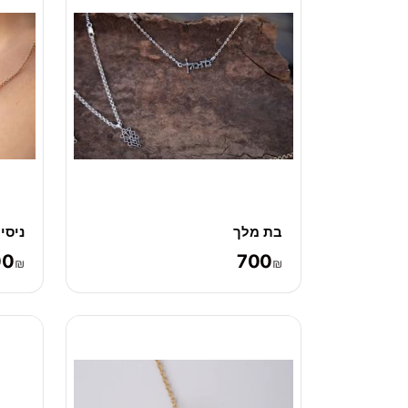
בת מלך
ניסי
00
700
₪
₪