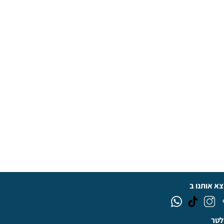
א אותנו ב
זלטר